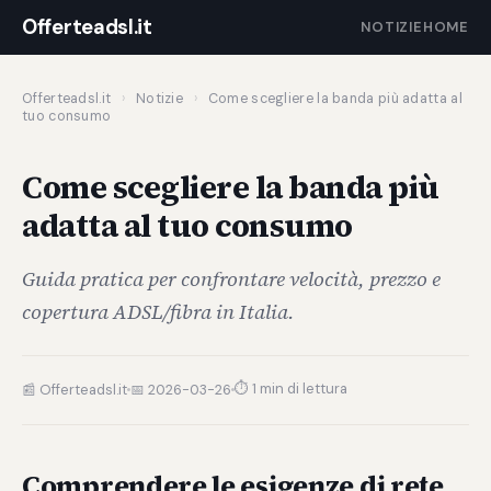
Offerteadsl.it
NOTIZIE
HOME
Offerteadsl.it
›
Notizie
›
Come scegliere la banda più adatta al
tuo consumo
Come scegliere la banda più
adatta al tuo consumo
Guida pratica per confrontare velocità, prezzo e
copertura ADSL/fibra in Italia.
⏱ 1 min di lettura
📰 Offerteadsl.it
📅 2026-03-26
Comprendere le esigenze di rete